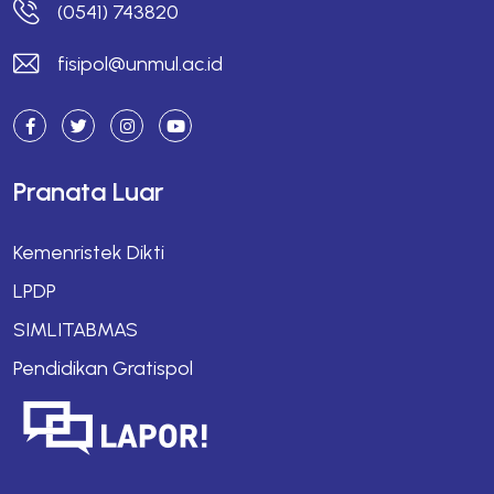
(0541) 743820
fisipol@unmul.ac.id
Pranata Luar
Kemenristek Dikti
LPDP
SIMLITABMAS
Pendidikan Gratispol